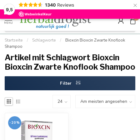
×
g
Kostenloser DE-Versand ab Mindestbestellwert |
Minimum sip
1340
Reviews
9.5
Schnell geliefert
Hızlı teslim
9,5
0
MENU
Startseite
/
Schlagworte
/
Bioxcin Bioxcin Zwarte Knoflook
Shampoo
Artikel mit Schlagwort Bioxcin
Bioxcin Zwarte Knoflook Shampoo
Filter
-20%