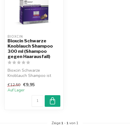
BIOXCIN
Bioxcin Schwarze
Knoblauch Shampoo
300 ml (Shampoo
gegen Haarausfall)
Bioxcin Schwarze
Knoblauch Shampoo ist
effektiv gegen Haarausfall.
€9,95
€12,50
Durch das 100...
Auf Lager
Zeige
1
-
1
von 1