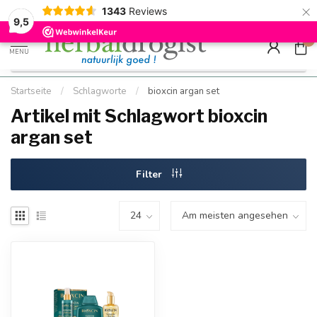
×
g
Kostenloser DE-Versand ab Mindestbestellwert |
Minimum sip
1343
Reviews
9.5
Schnell geliefert
Hızlı teslim
9,5
0
MENU
Startseite
/
Schlagworte
/
bioxcin argan set
Artikel mit Schlagwort bioxcin
argan set
Filter