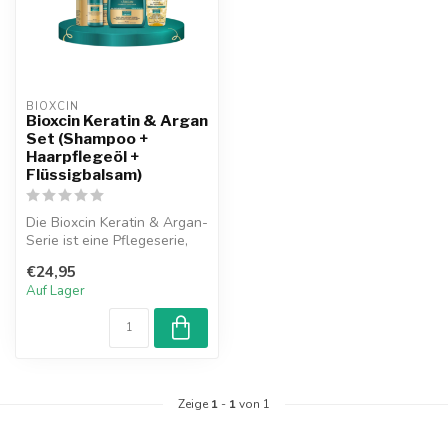
BIOXCIN
Bioxcin Keratin & Argan
Set (Shampoo +
Haarpflegeöl +
Flüssigbalsam)
Die Bioxcin Keratin & Argan-
Serie ist eine Pflegeserie,
die entwickelt wurde, um...
€24,95
Auf Lager
Zeige
1
-
1
von 1