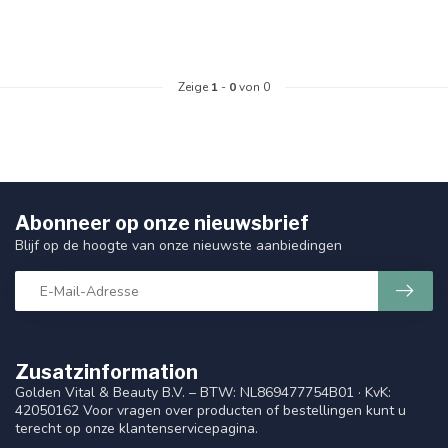
Zeige
1
-
0
von 0
Abonneer op onze nieuwsbrief
Blijf op de hoogte van onze nieuwste aanbiedingen
Zusatzinformation
Golden Vital & Beauty B.V. – BTW: NL869477754B01 · KvK:
42050162 Voor vragen over producten of bestellingen kunt u
terecht op onze klantenservicepagina.