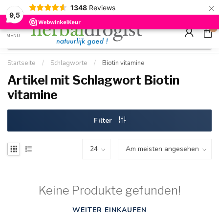
×
g
Kostenloser DE-Versand ab Mindestbestellwert |
Minimum sip
1348
Reviews
9.5
Schnell geliefert
Hızlı teslim
9,5
0
MENU
Startseite
/
Schlagworte
/
Biotin vitamine
Artikel mit Schlagwort Biotin
vitamine
Filter
Keine Produkte gefunden!
WEITER EINKAUFEN