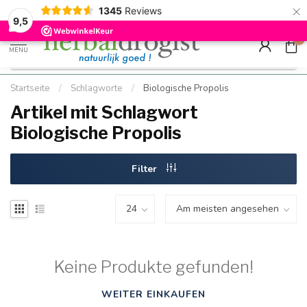
×
g
Kostenloser DE-Versand ab Mindestbestellwert |
Minimum sip
1345
Reviews
9.5
Schnell geliefert
Hızlı teslim
9,5
0
MENU
Startseite
/
Schlagworte
/
Biologische Propolis
Artikel mit Schlagwort
Biologische Propolis
Filter
Keine Produkte gefunden!
WEITER EINKAUFEN