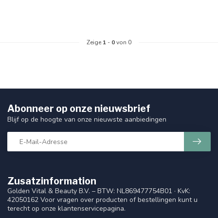
Zeige
1
-
0
von 0
Abonneer op onze nieuwsbrief
Blijf op de hoogte van onze nieuwste aanbiedingen
Zusatzinformation
Golden Vital & Beauty B.V. – BTW: NL869477754B01 · KvK:
42050162 Voor vragen over producten of bestellingen kunt u
terecht op onze klantenservicepagina.