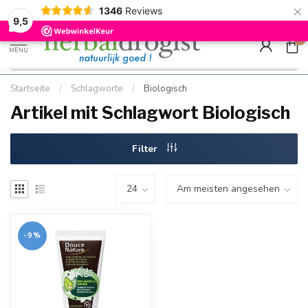
×
g
Kostenloser DE-Versand ab Mindestbestellwert |
Minimum sip
1346
Reviews
9.5
Schnell geliefert
Hızlı teslim
9,5
0
MENU
Startseite
/
Schlagworte
/
Biologisch
Artikel mit Schlagwort Biologisch
Filter
-9%