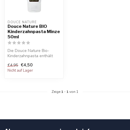
DOUCE NATURE
Douce Nature BIO
Kinderzahnpasta Minze
50ml
Die Douce Nature Bio-
Kinderzahnpasta enthält
kein Fluorid und hat eine
€4,50
€4,95
speziell ...
Nicht auf Lager
Zeige
1
-
1
von 1