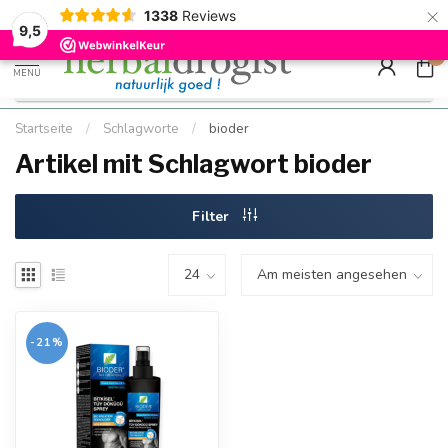
×
g
Kostenloser DE-Versand ab Mindestbestellwert |
Minimum sip
1338
Reviews
9.5
Schnell geliefert
Hızlı teslim
9,5
0
MENU
Startseite
/
Schlagworte
/
bioder
Artikel mit Schlagwort bioder
Filter
-21%