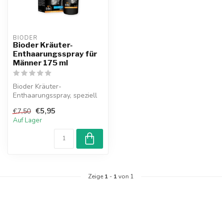
BIODER
Bioder Kräuter-
Enthaarungsspray für
Männer 175 ml
Bioder Kräuter-
Enthaarungsspray, speziell
für Männer entwickelt, ist
€5,95
€7,50
für die Anw...
Auf Lager
Zeige
1
-
1
von 1