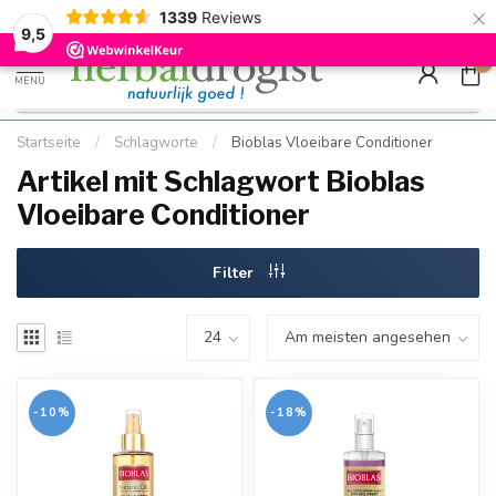
×
g
Kostenloser DE-Versand ab Mindestbestellwert |
Minimum sip
1339
Reviews
9.5
Schnell geliefert
Hızlı teslim
9,5
0
MENU
Startseite
/
Schlagworte
/
Bioblas Vloeibare Conditioner
Artikel mit Schlagwort Bioblas
Vloeibare Conditioner
Filter
-10%
-18%