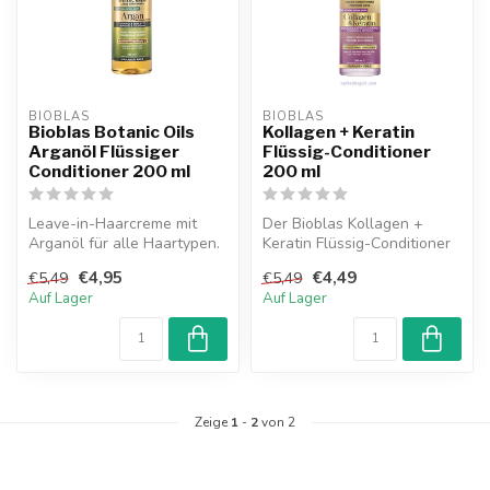
BIOBLAS
BIOBLAS
Bioblas Botanic Oils
Kollagen + Keratin
Arganöl Flüssiger
Flüssig-Conditioner
Conditioner 200 ml
200 ml
Leave-in-Haarcreme mit
Der Bioblas Kollagen +
Arganöl für alle Haartypen.
Keratin Flüssig-Conditioner
Repariert die Haarstruktur,
ist speziell für strapazierte...
€4,95
€4,49
€5,49
€5,49
v...
Auf Lager
Auf Lager
Zeige
1
-
2
von 2