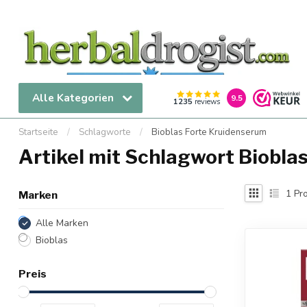
Alle Kategorien
9.5
1235
reviews
Startseite
/
Schlagworte
/
Bioblas Forte Kruidenserum
Artikel mit Schlagwort Biobla
1
Pro
Marken
Alle Marken
Bioblas
Preis