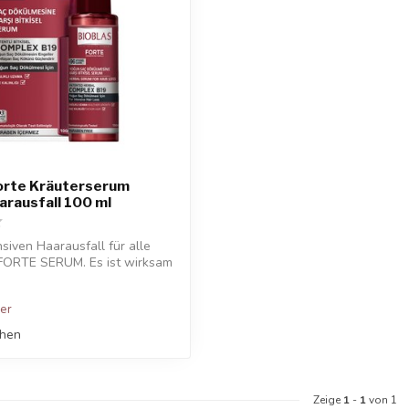
Forte Kräuterserum
rausfall 100 ml
siven Haarausfall für alle
FORTE SERUM. Es ist wirksam
ger
chen
Zeige
1
-
1
von 1