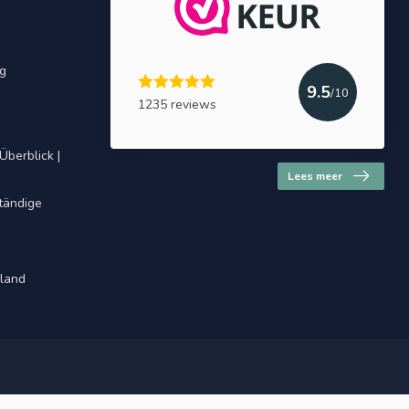
ng
9.5
/10
1235 reviews
Überblick |
Lees meer
ständige
hland