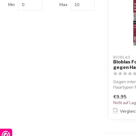
Min
Max
BIOBLAS
Bioblas 
gegen Haa
Gegen inten
Haartypen 
gege...
€9,95
Nicht auf La
Verglei