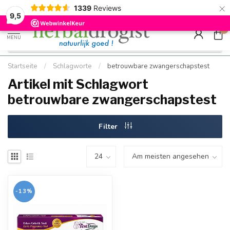
×
g
Kostenloser DE-Versand ab Mindestbestellwert |
Minimum sip
1339
Reviews
9.5
Schnell geliefert
Hızlı teslim
9,5
0
MENU
Startseite
/
Schlagworte
/
betrouwbare zwangerschapstest
Artikel mit Schlagwort
betrouwbare zwangerschapstest
Filter
-13%