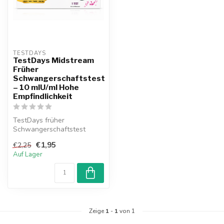
TESTDAYS
TestDays Midstream
Früher
Schwangerschaftstest
– 10 mIU/ml Hohe
Empfindlichkeit
TestDays früher
Schwangerschaftstest
erkennt HCG bereits vor der
€1,95
€2,25
Periode. 10 mIU...
Auf Lager
Zeige
1
-
1
von 1