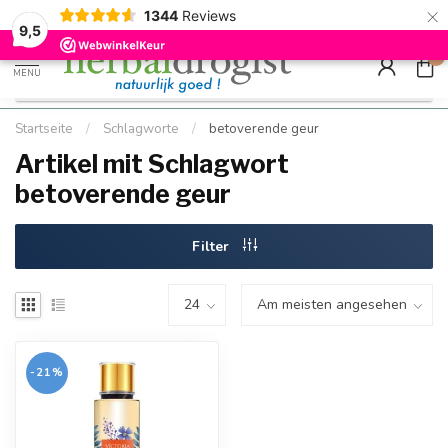
×
g
Kostenloser DE-Versand ab Mindestbestellwert |
Minimum sip
1344
Reviews
9.5
Schnell geliefert
Hızlı teslim
9,5
0
MENU
Startseite
/
Schlagworte
/
betoverende geur
Artikel mit Schlagwort
betoverende geur
Filter
-21%