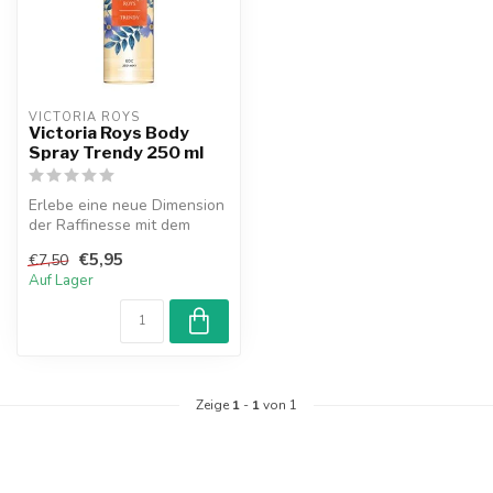
VICTORIA ROYS
Victoria Roys Body
Spray Trendy 250 ml
Erlebe eine neue Dimension
der Raffinesse mit dem
Victoria Roys Body Spray
€5,95
€7,50
Trend...
Auf Lager
Zeige
1
-
1
von 1