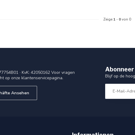
Zeige
1
-
0
von 0
Abonneer 
77754B01 · KvK: 42050162 Voor vragen
Blijf op de ho
cht op onze klantenservicepagina.
häfte Ansehen