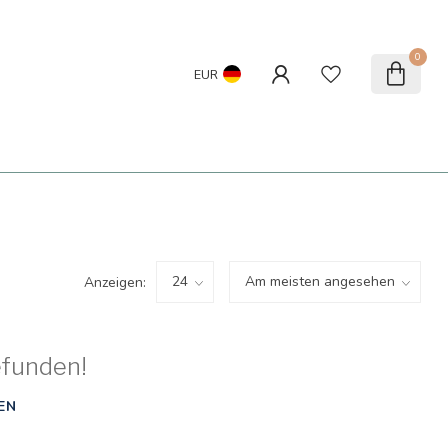
0
EUR
Anzeigen:
efunden!
EN