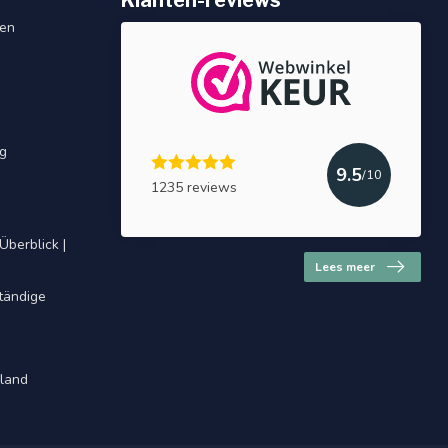
Klanten-reviews
gen
ng
9.5
/10
1235 reviews
Überblick |
Lees meer
ständige
hland