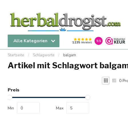
Alle Kategorien
9.5
1235
reviews
Startseite
/
Schlagworte
/
balgam
Artikel mit Schlagwort balga
0
Pro
Preis
Min
Max