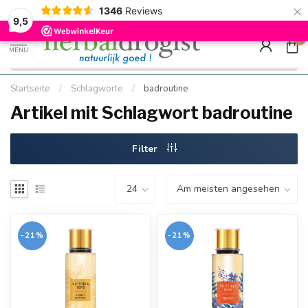
×
g
Kostenloser DE-Versand ab Mindestbestellwert |
Minimum sip
1346
Reviews
9.5
Schnell geliefert
Hızlı teslim
9,5
0
MENU
Startseite
/
Schlagworte
/
badroutine
Artikel mit Schlagwort badroutine
Filter
-21%
-21%