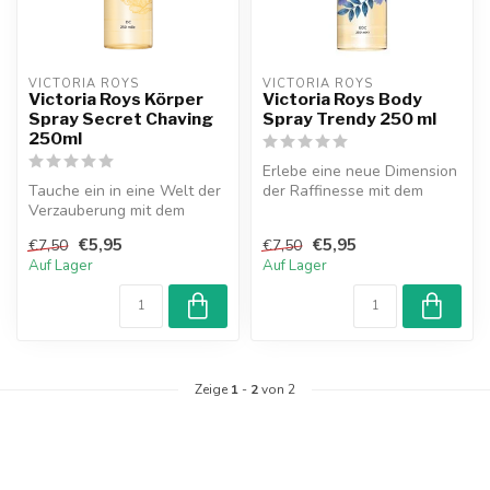
VICTORIA ROYS
VICTORIA ROYS
Victoria Roys Körper
Victoria Roys Body
Spray Secret Chaving
Spray Trendy 250 ml
250ml
Erlebe eine neue Dimension
Tauche ein in eine Welt der
der Raffinesse mit dem
Verzauberung mit dem
Victoria Roys Body Spray
Victoria Roys Körperspray
Trend...
€5,95
€5,95
€7,50
€7,50
Secre...
Auf Lager
Auf Lager
Zeige
1
-
2
von 2