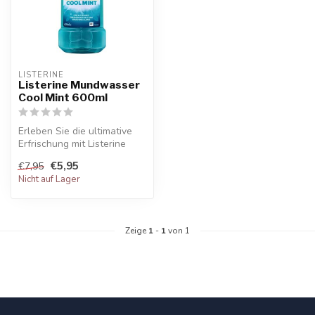
LISTERINE
Listerine Mundwasser
Cool Mint 600ml
Erleben Sie die ultimative
Erfrischung mit Listerine
Mundwasser Cool Mint
€5,95
€7,95
600ml....
Nicht auf Lager
Zeige
1
-
1
von 1