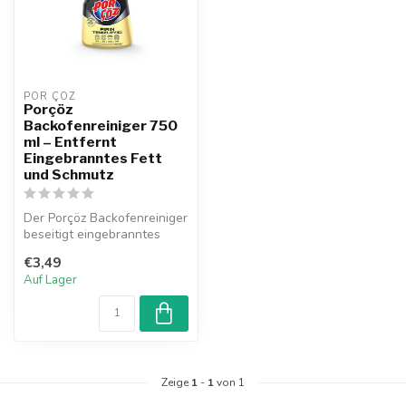
POR ÇÖZ
Porçöz
Backofenreiniger 750
ml – Entfernt
Eingebranntes Fett
und Schmutz
Der Porçöz Backofenreiniger
beseitigt eingebranntes
Fett, Öl und Speisereste
€3,49
müh...
Auf Lager
Zeige
1
-
1
von 1