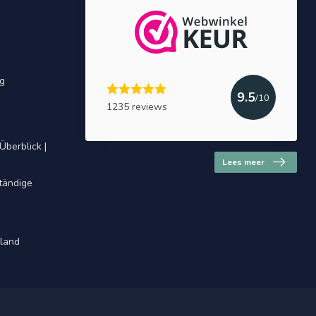
ng
9.5
/10
1235 reviews
Überblick |
Lees meer
ständige
hland