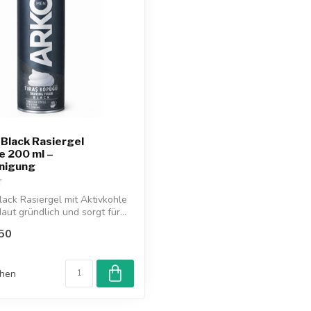
Black Rasiergel
e 200 ml –
inigung
ack Rasiergel mit Aktivkohle
Haut gründlich und sorgt für...
50
chen