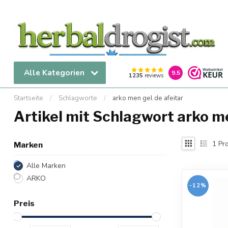
Alle Kategorien
9.5
1235
reviews
Startseite
/
Schlagworte
/
arko men gel de afeitar
Artikel mit Schlagwort arko me
1
Pro
Marken
Alle Marken
ARKO
-12%
Preis