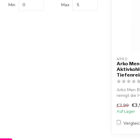
Min
Max
ARKO
Arko Men 
Aktivkohl
Tiefenre
Arko Men Bl
reinigt die 
€3,
€3,99
Auf Lager
Verglei