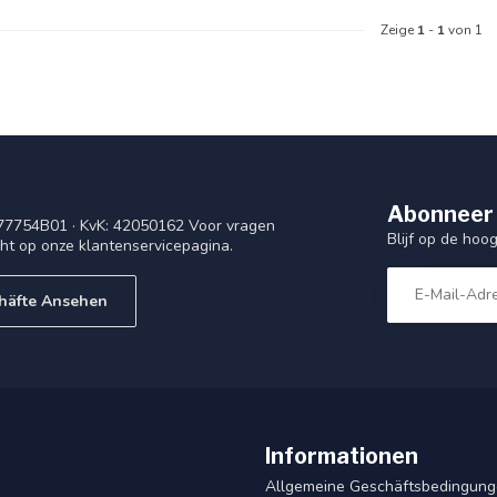
Zeige
1
-
1
von 1
Abonneer 
77754B01 · KvK: 42050162 Voor vragen
Blijf op de ho
cht op onze klantenservicepagina.
häfte Ansehen
Informationen
Allgemeine Geschäftsbedingun