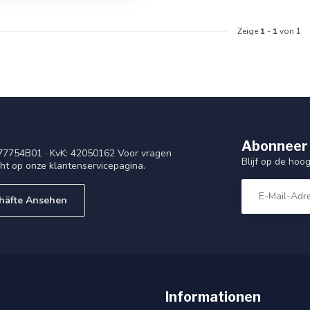
Zeige
1
-
1
von 1
Abonneer 
77754B01 · KvK: 42050162 Voor vragen
Blijf op de ho
cht op onze klantenservicepagina.
häfte Ansehen
Informationen