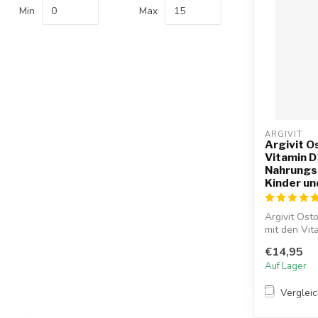
Min
Max
ARGIVIT
Argivit O
Vitamin D
Nahrungs
Kinder u
Argivit Ost
mit den Vit
€14,95
Auf Lager
Verglei