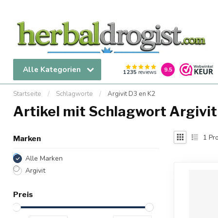
Alle Kategorien
9.5
1235
reviews
Startseite
/
Schlagworte
/
Argivit D3 en K2
Artikel mit Schlagwort Argivi
1
Pro
Marken
Alle Marken
Argivit
Preis