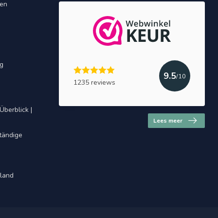
gen
ng
9.5
/10
1235 reviews
Überblick |
Lees meer
ständige
hland