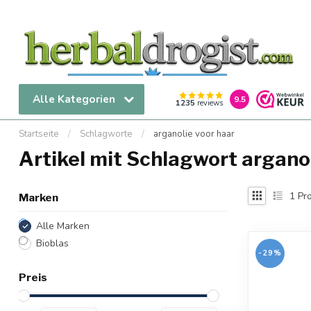
Alle Kategorien
9.5
1235
reviews
Startseite
/
Schlagworte
/
arganolie voor haar
Artikel mit Schlagwort arganol
1
Pro
Marken
Alle Marken
Bioblas
-29%
Preis