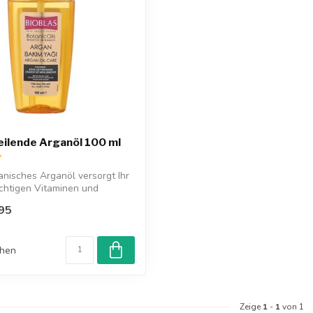
eilende Arganöl 100 ml
anisches Arganöl versorgt Ihr
chtigen Vitaminen und
95
chen
Zeige
1
-
1
von 1