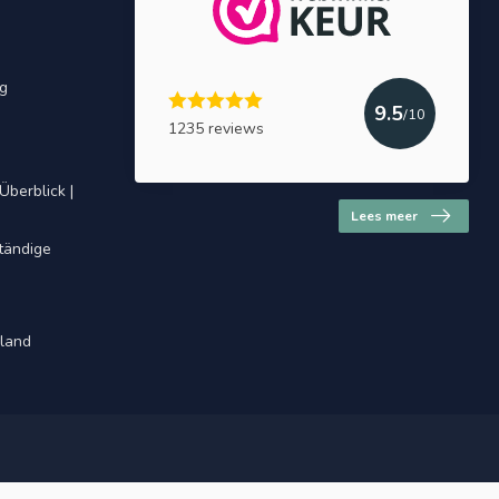
ng
9.5
/10
1235 reviews
Überblick |
Lees meer
ständige
hland