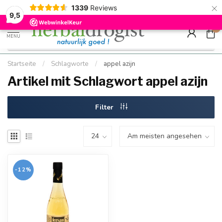
×
g
Kostenloser DE-Versand ab Mindestbestellwert |
Minimum sip
1339
Reviews
9.5
Schnell geliefert
Hızlı teslim
9,5
0
MENU
Startseite
/
Schlagworte
/
appel azijn
Artikel mit Schlagwort appel azijn
Filter
-12%