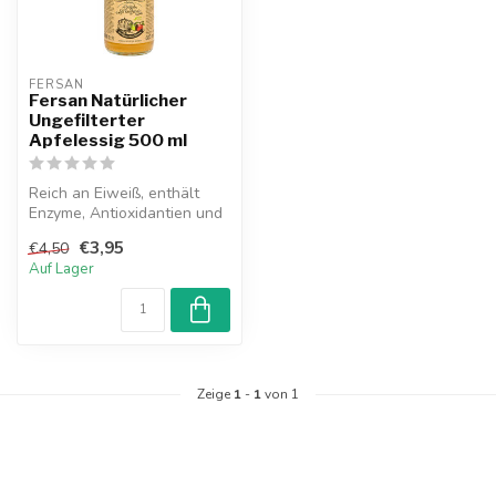
FERSAN
Fersan Natürlicher
Ungefilterter
Apfelessig 500 ml
Reich an Eiweiß, enthält
Enzyme, Antioxidantien und
nützliche Bakterien. Der
€3,95
€4,50
Apf...
Auf Lager
Zeige
1
-
1
von 1