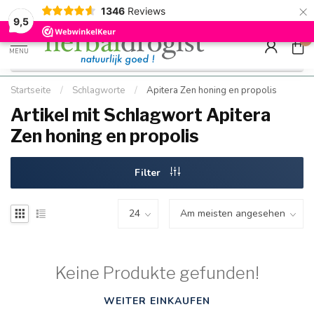
×
g
Kostenloser DE-Versand ab Mindestbestellwert |
Minimum sip
1346
Reviews
9.5
Schnell geliefert
Hızlı teslim
9,5
0
MENU
Startseite
/
Schlagworte
/
Apitera Zen honing en propolis
Artikel mit Schlagwort Apitera
Zen honing en propolis
Filter
Keine Produkte gefunden!
WEITER EINKAUFEN