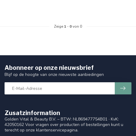
Zeige
1
-
0
von 0
Abonneer op onze nieuwsbrief
Blijf op de hoogte van onze nieuwste aanbiedingen
Zusatzinformation
Golden Vital & Beauty B.V. – BTW: NL869477754B01 · KvK:
42050162 Voor vragen over producten of bestellingen kunt u
terecht op onze klantenservicepagina.