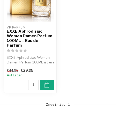
VP PARFUM 
EXXE Aphrodisiac
Women Damen Parfum
100ML – Eau de
Parfum
EXXE Aphrodisiac Women
Damen Parfum 100ML ist ein
Eau de Parfum mit 100 ml
€29,95
€44,95
Inhal...
Auf Lager
Zeige
1
-
1
von 1