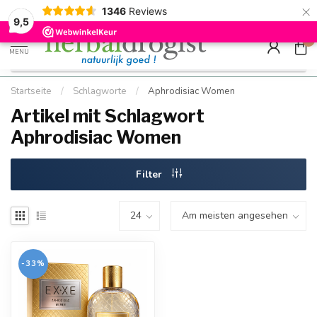
×
g
Kostenloser DE-Versand ab Mindestbestellwert |
Minimum sip
1346
Reviews
9.5
Schnell geliefert
Hızlı teslim
9,5
0
MENU
Startseite
/
Schlagworte
/
Aphrodisiac Women
Artikel mit Schlagwort
Aphrodisiac Women
Filter
-33%