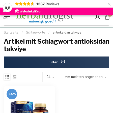
×
g
Kostenloser DE-Versand ab Mindestbestellwert |
Minimum sip
1337
Reviews
9.5
Schnell geliefert
Hızlı teslim
9,5
0
MENU
Startseite
/
Schlagworte
/
antioksidan takviye
Artikel mit Schlagwort antioksidan
takviye
Filter
-15%