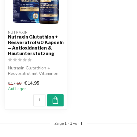
NUTRAXIN  
Nutraxin Glutathion +
Resveratrol 60 Kapseln
– Antioxidantien &
Hautunterstützung
Nutraxin Glutathion +
Resveratrol mit Vitaminen
und Antioxidantien.
€14,95
€17,50
Unterstützt ...
Auf Lager
Zeige
1
-
1
von 1