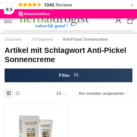
×
Minimum sipariş tutarı üzeri ücretsiz AB gönderimi |
Free EU sh
1342
Reviews
9.5
Hızlı teslimat
delivery
9,5
0
MENU
Startseite
/
Schlagworte
/
Anti-Pickel Sonnencreme
Artikel mit Schlagwort Anti-Pickel
Sonnencreme
Filter