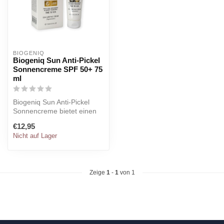
BIOGENIQ
Biogeniq Sun Anti-Pickel
Sonnencreme SPF 50+ 75
ml
Biogeniq Sun Anti-Pickel
Sonnencreme bietet einen
Breitbandschutz gegen die
€12,95
Sonn...
Nicht auf Lager
Zeige
1
-
1
von 1