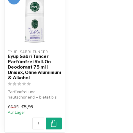
EYUP  SABRI TUNCER
Eyüp Sabri Tuncer
Parfümfrei Roll-On
Deodorant 75 ml |
Unisex, Ohne Aluminium
& Alkohol
Parfümfrei und
hautschonend – bietet bis
zu 48 Stunden Schutz. Frei
€5,95
€6,95
von Aluminiu...
Auf Lager