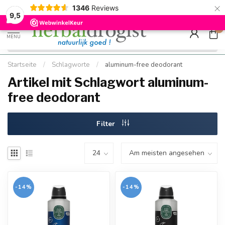
×
g
Kostenloser DE-Versand ab Mindestbestellwert |
Minimum sip
1346
Reviews
9.5
Schnell geliefert
Hızlı teslim
9,5
0
MENU
Startseite
/
Schlagworte
/
aluminum-free deodorant
Artikel mit Schlagwort aluminum-
free deodorant
Filter
-14%
-14%