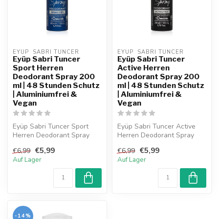
EYUP  SABRI TUNCER
EYUP  SABRI TUNCER
Eyüp Sabri Tuncer
Eyüp Sabri Tuncer
Sport Herren
Active Herren
Deodorant Spray 200
Deodorant Spray 200
ml | 48 Stunden Schutz
ml | 48 Stunden Schutz
| Aluminiumfrei &
| Aluminiumfrei &
Vegan
Vegan
Eyüp Sabri Tuncer Sport
Eyüp Sabri Tuncer Active
Herren Deodorant Spray
Herren Deodorant Spray
200 ml bietet bis zu 48
200 ml bietet bis zu 48
€5,99
€5,99
€6,99
€6,99
Stunden S...
Stunden ...
Auf Lager
Auf Lager
-14%