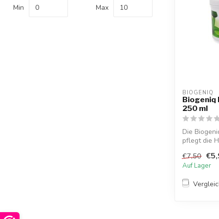
Min
Max
BIOGENIQ
Biogeniq 
250 ml
Die Biogeni
pflegt die 
die...
€5,
€7,50
Auf Lager
Verglei