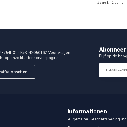
Zeige
1
-
1
von 1
Abonneer 
77754B01 · KvK: 42050162 Voor vragen
Blijf op de ho
cht op onze klantenservicepagina.
häfte Ansehen
Informationen
Allgemeine Geschäftsbedingun