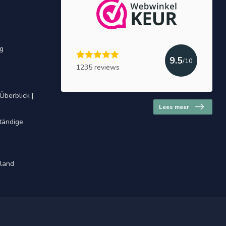
ng
9.5
/10
1235 reviews
Überblick |
Lees meer
ständige
hland