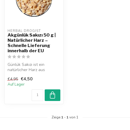
HERBAL DROGIST
Akgünlük Sakızı 50 g |
Natürlicher Harz –
Schnelle Lieferung
innerhalb der EU
Günlük Sakızı ist ein
natürlicher Harz aus
Liquidambar orientalis.
€4,50
€4,95
Traditionell ...
Auf Lager
Zeige
1
-
1
von 1