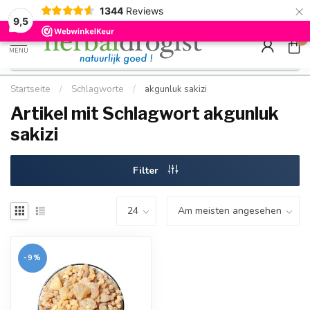
×
g
Kostenloser DE-Versand ab Mindestbestellwert |
Minimum sip
1344
Reviews
9.5
Schnell geliefert
Hızlı teslim
9,5
0
MENU
Startseite
/
Schlagworte
/
akgunluk sakizi
Artikel mit Schlagwort akgunluk
sakizi
Filter
-9%