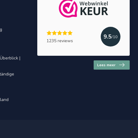
ng
9.5
/10
1235 reviews
Überblick |
Lees meer
ständige
hland