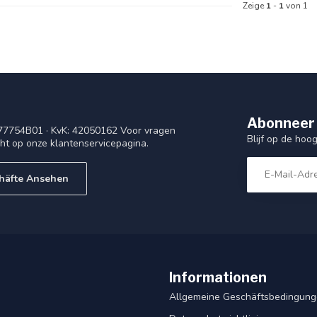
Zeige
1
-
1
von 1
Abonneer 
77754B01 · KvK: 42050162 Voor vragen
Blijf op de ho
cht op onze klantenservicepagina.
häfte Ansehen
Informationen
Allgemeine Geschäftsbedingun