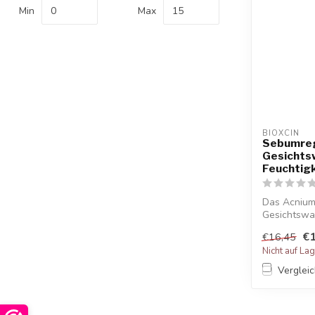
Min
Max
BIOXCIN
Sebumreg
Gesichts
Feuchtig
Das Acnium
Gesichtswa
Reinigung für
€1
€16,45
Nicht auf La
Verglei