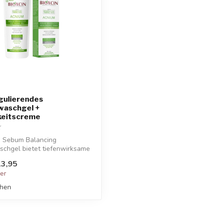
ulierendes
waschgel +
keitscreme
 Sebum Balancing
schgel bietet tiefenwirksame
 ...
3,95
ger
chen