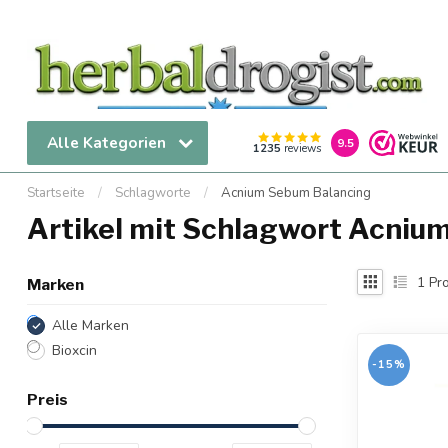
Alle Kategorien
9.5
1235
reviews
Startseite
/
Schlagworte
/
Acnium Sebum Balancing
Artikel mit Schlagwort Acniu
1
Pro
Marken
Alle Marken
Bioxcin
-15%
Preis