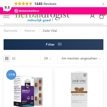
×
g
Kostenloser DE-Versand ab Mindestbestellwert |
Minimum sip
1345
Reviews
9.5
Schnell geliefert
Hızlı teslim
9,5
0
MENU
Startseite
/
Marken
/
Zade Vital
Filter
-15%