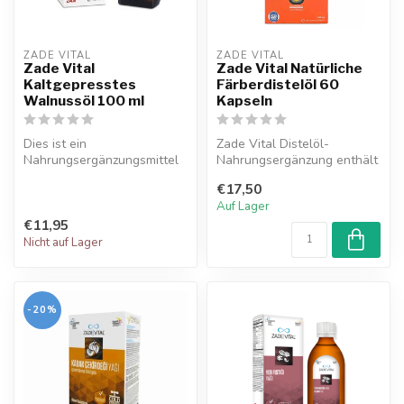
ZADE VITAL
ZADE VITAL
Zade Vital
Zade Vital Natürliche
Kaltgepresstes
Färberdistelöl 60
Walnussöl 100 ml
Kapseln
Dies ist ein
Zade Vital Distelöl-
Nahrungsergänzungsmittel
Nahrungsergänzung enthält
mit kaltgepresstem
essenzielle ungesättigte
€17,50
Walnussöl. Walnussöl is...
Fettsäure...
Auf Lager
€11,95
Nicht auf Lager
-20%