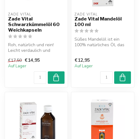
ZADE VITAL
ZADE VITAL
Zade Vital
Zade Vital Mandelöl
Schwarzkümmelöl 60
100 ml
Weichkapseln
Süßes Mandelöl ist ein
Roh, natürlich und rein!
100% natürliches Öl, das
Leicht verdaulich und
besonders für trockene und
perfekt für den täglichen
reife...
€14,95
€12,95
€17,50
Gebrauc...
Auf Lager
Auf Lager