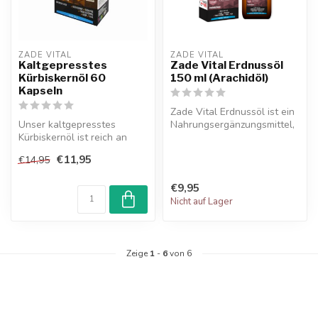
ZADE VITAL
ZADE VITAL
Kaltgepresstes
Zade Vital Erdnussöl
Kürbiskernöl 60
150 ml (Arachidöl)
Kapseln
Zade Vital Erdnussöl ist ein
Unser kaltgepresstes
Nahrungsergänzungsmittel,
Kürbiskernöl ist reich an
das durch die Raffination...
Omega-3- und Omega-6-
€11,95
€14,95
essentiellen...
€9,95
Nicht auf Lager
Zeige
1
-
6
von 6