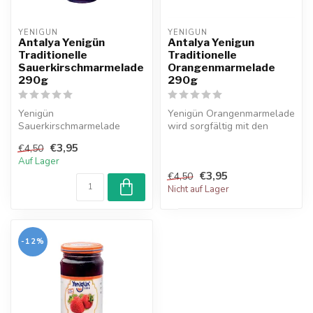
YENIGUN
YENIGUN
Antalya Yenigün
Antalya Yenigun
Traditionelle
Traditionelle
Sauerkirschmarmelade
Orangenmarmelade
290g
290g
Yenigün
Yenigün Orangenmarmelade
Sauerkirschmarmelade
wird sorgfältig mit den
spiegelt perfekt das
Schalen frischer Orangen
€3,95
€4,50
Gleichgewicht zwischen süß
zubere...
Auf Lager
und...
€3,95
€4,50
Nicht auf Lager
-12%