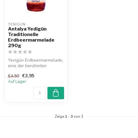
YENIGUN
Antalya Yedigün
Traditionelle
Erdbeermarmelade
290g
Yenigün Erdbeermarmelade,
eine der berühmten
Marmeladen aus Antalya,
€3,95
€4,50
zeichnet si...
Auf Lager
Zeige
1
-
3
von 3