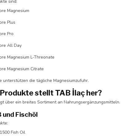
kte sind:
ore Magnesium
re Plus
ore Pro
re All Day
ore Magnesium L-Threonate
re Magnesium Citrate
e unterstützen die tägliche Magnesiumzufuhr.
Produkte stellt TAB İlaç her?
ügt über ein breites Sortiment an Nahrungsergänzungsmitteln.
und Fischöl
kte:
500 Fish Oil