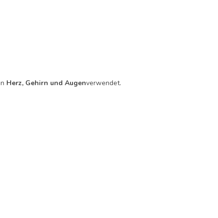
on
Herz, Gehirn und Augen
verwendet.