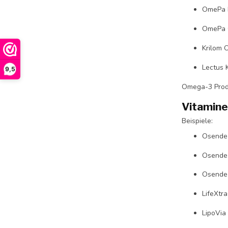
OmePa 
OmePa Q
Krilom O
Lectus K
9,5
Omega-3 Prod
Vitamine
Beispiele:
Osende 
Osende
Osende
LifeXtr
LipoVia