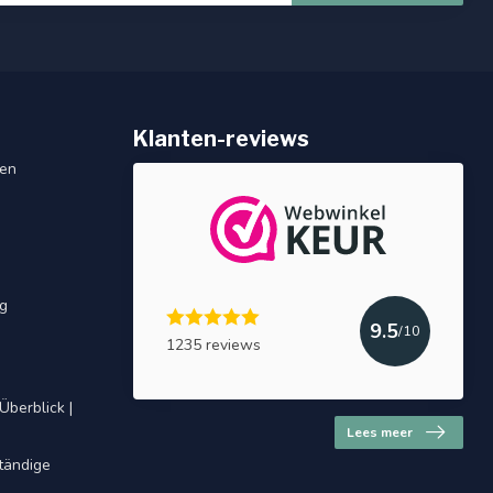
Klanten-reviews
gen
ng
9.5
/10
1235 reviews
Überblick |
Lees meer
ständige