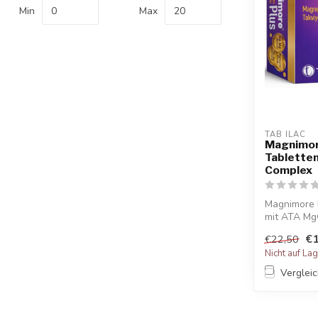
Min
Max
TAB ILAC
Magnimor
Tablette
Complex
Magnimore 
mit ATA Mg
Magnesium..
€1
€22,50
Nicht auf La
Verglei