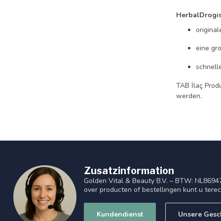
HerbalDrogi
origina
eine gr
schnell
TAB İlaç Prod
werden.
Zusatzinformation
Golden Vital & Beauty B.V. – BTW: NL8694
over producten of bestellingen kunt u tere
Kundendienst
Unsere Gesc