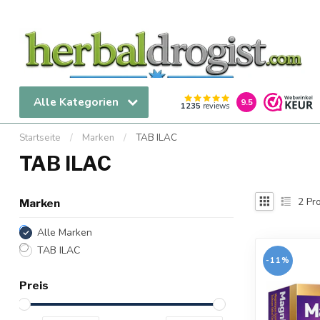
Alle Kategorien
9.5
1235
reviews
Startseite
/
Marken
/
TAB ILAC
TAB ILAC
2
Pro
Marken
Alle Marken
TAB ILAC
-11%
Preis