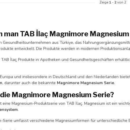
Zeige
1
-
2
von 2
 man TAB İlaç Magnimore Magnesium 
in Gesundheitsunternehmen aus Türkiye, das Nahrungsergänzungsmitte
odukte entwickelt. Die Produkte werden in modernen Produktionsan
nd TAB İlaç Produkte in Apotheken und Gesundheitsgeschäften erhältli
 Europa und insbesondere in Deutschland und den Niederlanden biete
en
, darunter auch die bekannte
Magnimore Magnesium Serie
.
 die Magnimore Magnesium Serie?
t eine Magnesium-Produktserie von TAB İlaç. Magnesium ist ein wichti
vensystem
.
-Serie umfasst verschiedene Magnesiumformen für unterschiedliche B