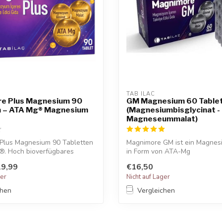
TAB ILAC
e Plus Magnesium 90
GM Magnesium 60 Table
n – ATA Mg® Magnesium
(Magnesiumbisglycinat -
Magneseummalat)
Plus Magnesium 90 Tabletten
Magnimore GM ist ein Magnes
®. Hoch bioverfügbares
in Form von ATA-Mg
.
(Magnesiumacetyltaurat...
9,99
€16,50
ger
Nicht auf Lager
chen
Vergleichen