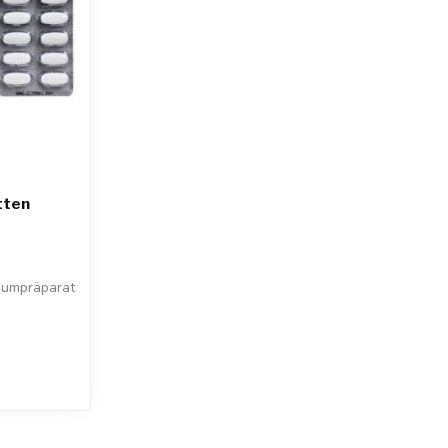
tten
iumpräparat