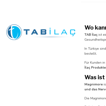
Wo kann
TAB İlaç
ist e
Gesundheitspr
In Türkiye si
bestellt.
Für Kunden in
İlaç Produkt
Was ist
Magnimore
is
und das Ner
Die Magnimore