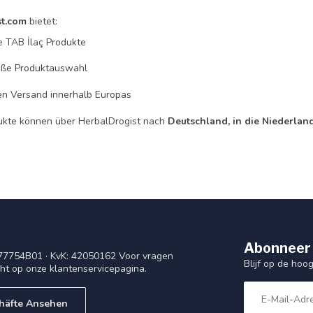
st.com
bietet:
le TAB İlaç Produkte
oße Produktauswahl
en Versand innerhalb Europas
ukte können über HerbalDrogist nach
Deutschland, in die Niederlan
Abonneer 
77754B01 · KvK: 42050162 Voor vragen
Blijf op de ho
cht op onze klantenservicepagina.
häfte Ansehen