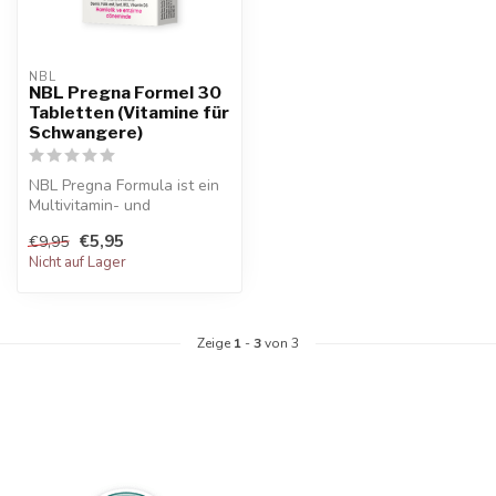
NBL
NBL Pregna Formel 30
Tabletten (Vitamine für
Schwangere)
NBL Pregna Formula ist ein
Multivitamin- und
Multimineralpräparat, das
€5,95
€9,95
für werde...
Nicht auf Lager
Zeige
1
-
3
von 3