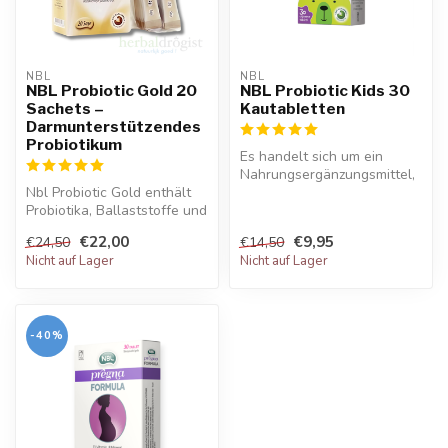
NBL
NBL
NBL Probiotic Gold 20
NBL Probiotic Kids 30
Sachets –
Kautabletten
Darmunterstützendes
Probiotikum
Es handelt sich um ein
Nahrungsergänzungsmittel,
Nbl Probiotic Gold enthält
das speziell für Kinder
Probiotika, Ballaststoffe und
entwick...
Vitamine. Unterstützt V...
€22,00
€9,95
€24,50
€14,50
Nicht auf Lager
Nicht auf Lager
-40%